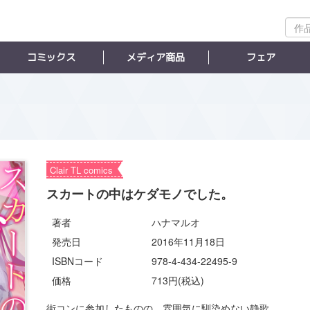
作
品
検
コミックス
メディア商品
フェア
索
Clair TL comics
スカートの中はケダモノでした。
著者
ハナマルオ
発売日
2016年11月18日
ISBNコード
978-4-434-22495-9
価格
713円(税込)
街コンに参加したものの、雰囲気に馴染めない静歌。