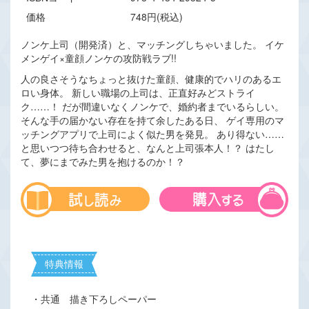
価格
748円(税込)
ノンケ上司（開発済）と、マッチングしちゃいました。 イケ
メンゲイ×童顔ノンケの攻防戦ラブ!!
人の良さそうなちょっと抜けた童顔、健康的でハリのあるエ
ロい身体。 新しい職場の上司は、正直好みどストライ
ク……！ だが間違いなくノンケで、婚約者までいるらしい。
そんな手の届かない存在を持て余したある日、 ゲイ専用のマ
ッチングアプリで上司によく似た男を発見。 あり得ない……
と思いつつ待ち合わせると、なんと上司張本人！？ はたし
て、夢にまでみた男を抱けるのか！？
特典情報
・共通 描き下ろしペーパー