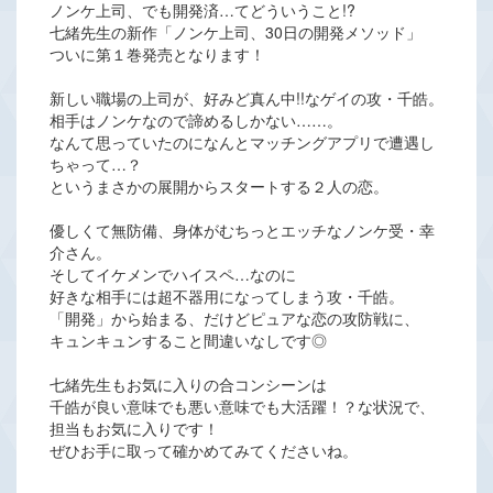
ノンケ上司、でも開発済…てどういうこと!?
七緒先生の新作「ノンケ上司、30日の開発メソッド」
ついに第１巻発売となります！
新しい職場の上司が、好みど真ん中!!なゲイの攻・千皓。
相手はノンケなので諦めるしかない……。
なんて思っていたのになんとマッチングアプリで遭遇し
ちゃって…？
というまさかの展開からスタートする２人の恋。
優しくて無防備、身体がむちっとエッチなノンケ受・幸
介さん。
そしてイケメンでハイスペ…なのに
好きな相手には超不器用になってしまう攻・千皓。
「開発」から始まる、だけどピュアな恋の攻防戦に、
キュンキュンすること間違いなしです◎
七緒先生もお気に入りの合コンシーンは
千皓が良い意味でも悪い意味でも大活躍！？な状況で、
担当もお気に入りです！
ぜひお手に取って確かめてみてくださいね。