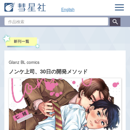
ナ
English
ビ
ゲ
作
ー
品
シ
検
ョ
索
ン
Glanz BL comics
ノンケ上司、30日の開発メソッド