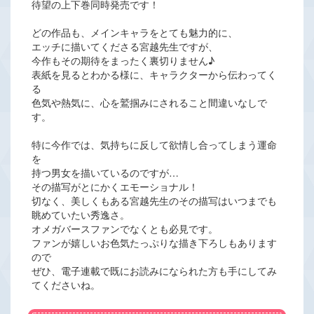
待望の上下巻同時発売です！
どの作品も、メインキャラをとても魅力的に、
エッチに描いてくださる宮越先生ですが、
今作もその期待をまったく裏切りません♪
表紙を見るとわかる様に、キャラクターから伝わってく
る
色気や熱気に、心を鷲掴みにされること間違いなしで
す。
特に今作では、気持ちに反して欲情し合ってしまう運命
を
持つ男女を描いているのですが…
その描写がとにかくエモーショナル！
切なく、美しくもある宮越先生のその描写はいつまでも
眺めていたい秀逸さ。
オメガバースファンでなくとも必見です。
ファンが嬉しいお色気たっぷりな描き下ろしもあります
ので
ぜひ、電子連載で既にお読みになられた方も手にしてみ
てくださいね。