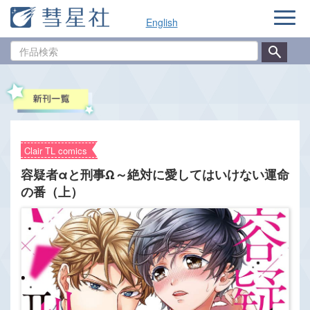
ナ
English
ビ
ゲ
作
ー
品
シ
検
ョ
索
ン
Clair TL comics
容疑者αと刑事Ω～絶対に愛してはいけない運命
の番（上）