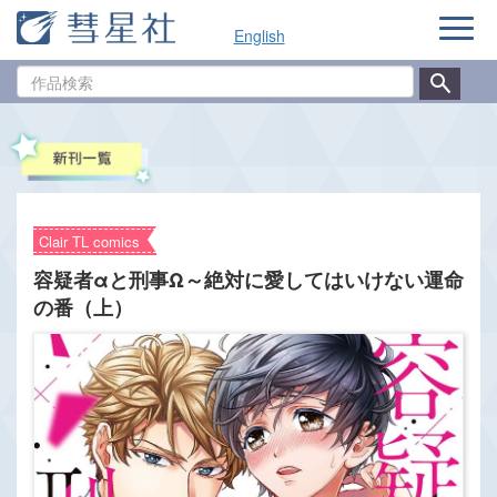
ナ
English
ビ
ゲ
作
ー
品
シ
検
ョ
索
ン
Clair TL comics
容疑者αと刑事Ω～絶対に愛してはいけない運命
の番（上）