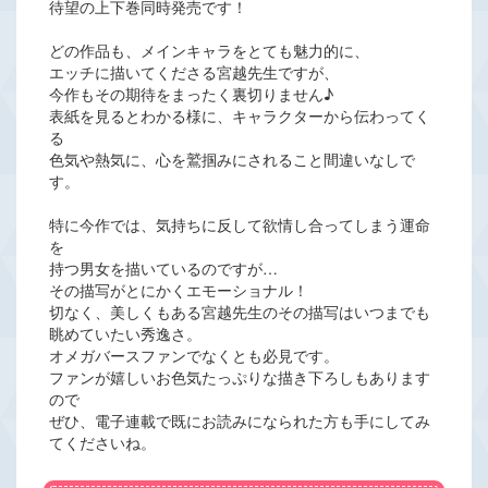
待望の上下巻同時発売です！
どの作品も、メインキャラをとても魅力的に、
エッチに描いてくださる宮越先生ですが、
今作もその期待をまったく裏切りません♪
表紙を見るとわかる様に、キャラクターから伝わってく
る
色気や熱気に、心を鷲掴みにされること間違いなしで
す。
特に今作では、気持ちに反して欲情し合ってしまう運命
を
持つ男女を描いているのですが…
その描写がとにかくエモーショナル！
切なく、美しくもある宮越先生のその描写はいつまでも
眺めていたい秀逸さ。
オメガバースファンでなくとも必見です。
ファンが嬉しいお色気たっぷりな描き下ろしもあります
ので
ぜひ、電子連載で既にお読みになられた方も手にしてみ
てくださいね。