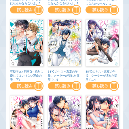
になんかならないよ。2
になんかならないよ。3
になんかならないよ。
容疑者αと刑事Ω～絶対に
38℃のキス～真夏の午
38℃のキス～真夏の午
愛してはいけない運命の
後、クーラーが壊れた部
後、クーラーが壊れた部
番（下）
屋で…5
屋で…4