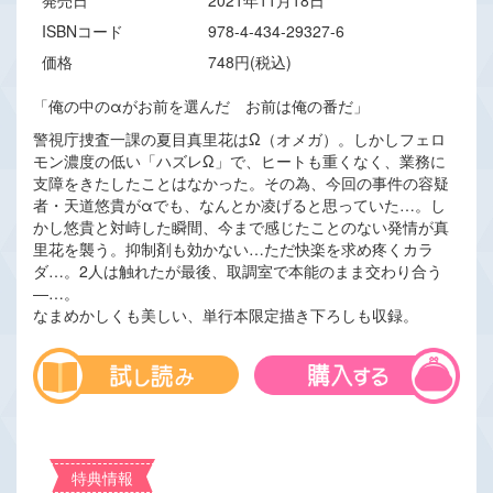
発売日
2021年11月18日
ISBNコード
978-4-434-29327-6
価格
748円(税込)
「俺の中のαがお前を選んだ お前は俺の番だ」
警視庁捜査一課の夏目真里花はΩ（オメガ）。しかしフェロ
モン濃度の低い「ハズレΩ」で、ヒートも重くなく、業務に
支障をきたしたことはなかった。その為、今回の事件の容疑
者・天道悠貴がαでも、なんとか凌げると思っていた…。し
かし悠貴と対峙した瞬間、今まで感じたことのない発情が真
里花を襲う。抑制剤も効かない…ただ快楽を求め疼くカラ
ダ…。2人は触れたが最後、取調室で本能のまま交わり合う
―…。
なまめかしくも美しい、単行本限定描き下ろしも収録。
特典情報