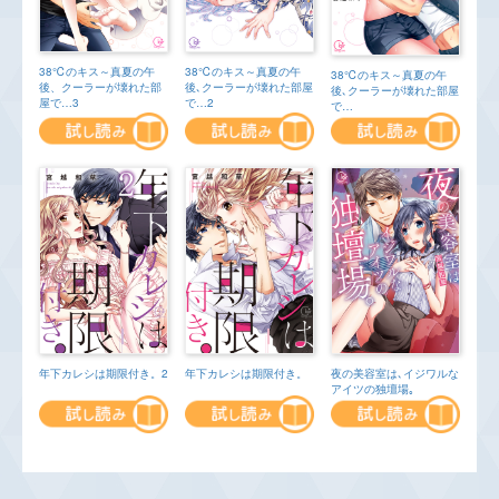
38℃のキス～真夏の午
38℃のキス～真夏の午
38℃のキス～真夏の午
後、クーラーが壊れた部
後､クーラーが壊れた部屋
後､クーラーが壊れた部屋
屋で…3
で…2
で…
年下カレシは期限付き。2
年下カレシは期限付き。
夜の美容室は､イジワルな
アイツの独壇場｡