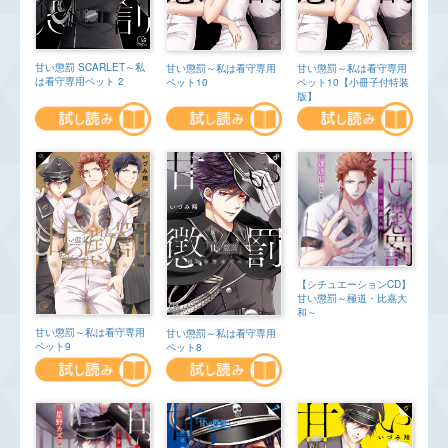
甘い懲罰 SCARLET～私
甘い懲罰～私は看守専用
甘い懲罰～私は看守専用
は看守専用ペット 2
ペット10
ペット10【小冊子付特装
版】
【シチュエーションCD】
甘い懲罰～極道・比嘉大
和～
甘い懲罰～私は看守専用
甘い懲罰～私は看守専用
ペット9
ペット8