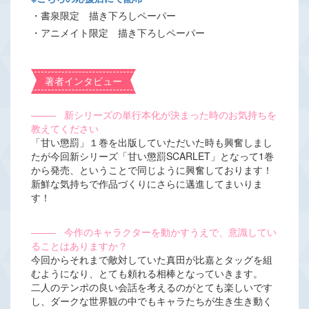
・書泉限定 描き下ろしペーパー
・アニメイト限定 描き下ろしペーパー
著者インタビュー
―――
新シリーズの単行本化が決まった時のお気持ちを
教えてください
「甘い懲罰」１巻を出版していただいた時も興奮しまし
たが今回新シリーズ「甘い懲罰SCARLET」となって1巻
から発売、ということで同じように興奮しております！
新鮮な気持ちで作品づくりにさらに邁進してまいりま
す！
―――
今作のキャラクターを動かすうえで、意識してい
ることはありますか？
今回からそれまで敵対していた真田が比嘉とタッグを組
むようになり、とても頼れる相棒となっていきます。
二人のテンポの良い会話を考えるのがとても楽しいです
し、ダークな世界観の中でもキャラたちが生き生き動く