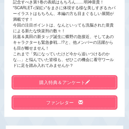
記念すべき第1巻の表紙はもちろん……明神亜貴！
"SCARLET<深紅>"をまさに体現する様な美しすぎるカバ
ーイラストはもちろん、本編の方も目まぐるしい展開が
満載です！
今回の注目ポイントは、なんといっても洗脳された亜貴
による新たな快楽刑の数々！
比嘉＆真田の新タッグ誕生に蝶野の急接近、そしてあの
キャラクターも緊急参戦…!?と、他メンバーの活躍から
も目が離せません！
これまで「気になっていたけど今から追いつけるのか
な…」と悩んでいた皆様も、ぜひこの機会に看守ワール
ドに足を踏み入れてみませんか？
購入特典＆アンケート
ファンレター