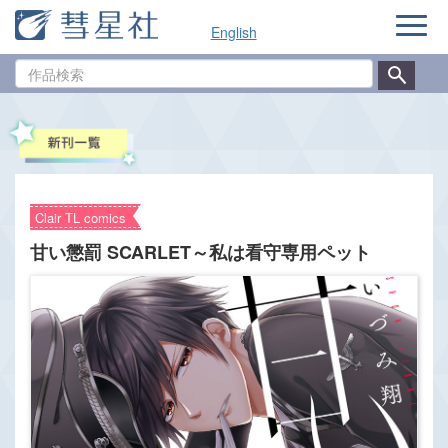
ナ
English
ビ
ゲ
作
ー
品
シ
検
ョ
索
ン
Clair TL comics
甘い懲罰 SCARLET～私は看守専用ペット