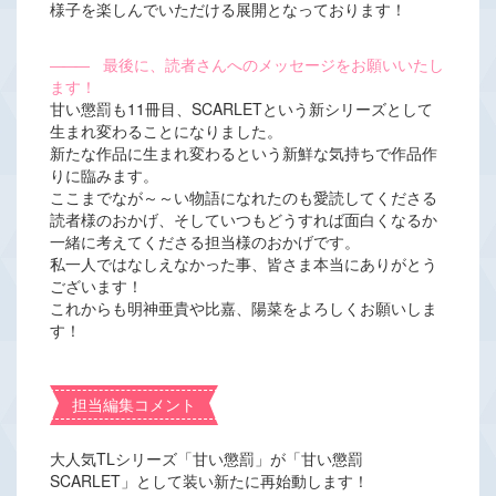
様子を楽しんでいただける展開となっております！
―――
最後に、読者さんへのメッセージをお願いいたし
ます！
甘い懲罰も11冊目、SCARLETという新シリーズとして
生まれ変わることになりました。
新たな作品に生まれ変わるという新鮮な気持ちで作品作
りに臨みます。
ここまでなが～～い物語になれたのも愛読してくださる
読者様のおかげ、そしていつもどうすれば面白くなるか
一緒に考えてくださる担当様のおかげです。
私一人ではなしえなかった事、皆さま本当にありがとう
ございます！
これからも明神亜貴や比嘉、陽菜をよろしくお願いしま
す！
担当編集コメント
大人気TLシリーズ「甘い懲罰」が「甘い懲罰
SCARLET」として装い新たに再始動します！