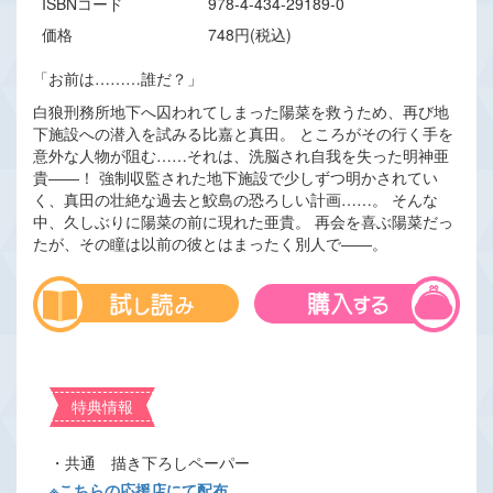
ISBNコード
978-4-434-29189-0
価格
748円(税込)
「お前は………誰だ？」
白狼刑務所地下へ囚われてしまった陽菜を救うため、再び地
下施設への潜入を試みる比嘉と真田。 ところがその行く手を
意外な人物が阻む……それは、洗脳され自我を失った明神亜
貴――！ 強制収監された地下施設で少しずつ明かされてい
く、真田の壮絶な過去と鮫島の恐ろしい計画……。 そんな
中、久しぶりに陽菜の前に現れた亜貴。 再会を喜ぶ陽菜だっ
たが、その瞳は以前の彼とはまったく別人で――。
特典情報
・共通 描き下ろしペーパー
※こちらの応援店にて配布