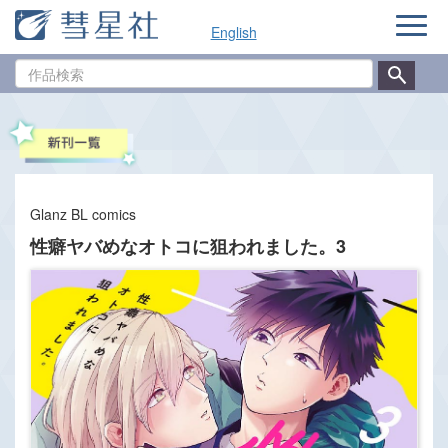
ナ
English
ビ
ゲ
作
ー
品
シ
検
ョ
索
ン
Glanz BL comics
性癖ヤバめなオトコに狙われました。3