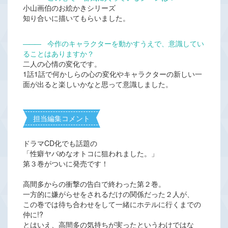
小山画伯のお絵かきシリーズ
知り合いに描いてもらいました。
―――
今作のキャラクターを動かすうえで、意識してい
ることはありますか？
二人の心情の変化です。
1話1話で何かしらの心の変化やキャラクターの新しい一
面が出ると楽しいかなと思って意識しました。
担当編集コメント
ドラマCD化でも話題の
「性癖ヤバめなオトコに狙われました。」
第３巻がついに発売です！
高間多からの衝撃の告白で終わった第２巻。
一方的に嫌がらせをされるだけの関係だった２人が、
この巻では待ち合わせをして一緒にホテルに行くまでの
仲に!?
とはいえ、高間多の気持ちが実ったというわけではな