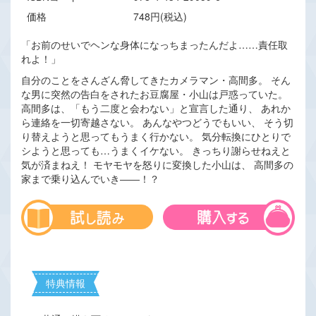
価格
748円(税込)
「お前のせいでヘンな身体になっちまったんだよ……責任取
れよ！」
自分のことをさんざん脅してきたカメラマン・高間多。 そん
な男に突然の告白をされたお豆腐屋・小山は戸惑っていた。
高間多は、「もう二度と会わない」と宣言した通り、 あれか
ら連絡を一切寄越さない。 あんなやつどうでもいい、 そう切
り替えようと思ってもうまく行かない。 気分転換にひとりで
シようと思っても…うまくイケない。 きっちり謝らせねえと
気が済まねえ！ モヤモヤを怒りに変換した小山は、 高間多の
家まで乗り込んでいき――！？
特典情報