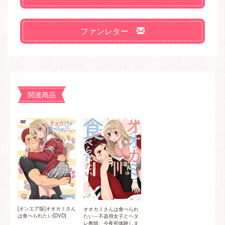
ファンレター
関連商品
[オンエア版]オオカミさん
オオカミさんは食べられ
は食べられたい[DVD]
たい～不器用女子とヘタ
レ教師、今夜初体験しま