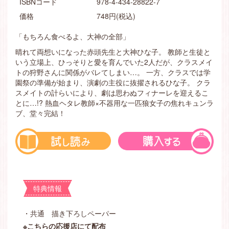
ISBNコード
978-4-434-28822-7
価格
748円(税込)
「もちろん食べるよ、大神の全部」
晴れて両想いになった赤頭先生と大神ひな子。 教師と生徒と
いう立場上、ひっそりと愛を育んでいた2人だが、クラスメイ
トの狩野さんに関係がバレてしまい…。 一方、クラスでは学
園祭の準備が始まり、演劇の主役に抜擢されるひな子。 クラ
スメイトの計らいにより、劇は思わぬフィナーレを迎えるこ
とに…!? 熱血ヘタレ教師×不器用な一匹狼女子の焦れキュンラ
ブ、堂々完結！
特典情報
・共通 描き下ろしペーパー
※こちらの応援店にて配布