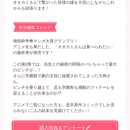
オオカミさんで繋がった皆様の縁を大切にしながらこれ
からも頑張ります！
担当編集コメント
僧侶枠争奪マンガ大賞グランプリ！
アニメ化も果たした、「オオカミさんは食べられたい」
の最終巻が発売です！
この第2巻では、先生との秘密の関係がバレちゃって最大
のピンチが…！
さらに学園祭で劇の主役に抜擢されてしまった大神さ
ん。
ピンチを乗り越えて、恋も学園祭も感動のフィナーレを
迎えることが出来るのか!?
アニメでご覧になった方も、是非原作コミックでしか見
られない二人の結末を見届けてください！
購入特典＆アンケート