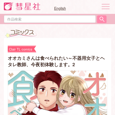
ナ
English
ビ
ゲ
作
ー
品
シ
検
ョ
索
ン
Clair TL comics
オオカミさんは食べられたい～不器用女子とヘ
タレ教師、今夜初体験します。2