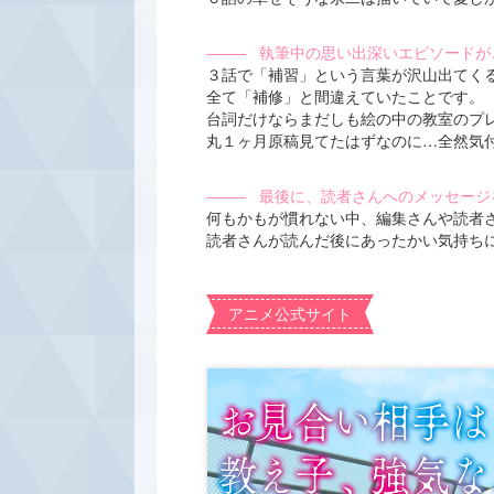
―――
執筆中の思い出深いエピソードが
３話で「補習」という言葉が沢山出てく
全て「補修」と間違えていたことです。
台詞だけならまだしも絵の中の教室のプ
丸１ヶ月原稿見てたはずなのに…全然気
―――
最後に、読者さんへのメッセージ
何もかもが慣れない中、編集さんや読者
読者さんが読んだ後にあったかい気持ち
アニメ公式サイト