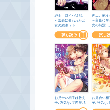
紳士、或イ
紳士、或イハ猛獣。
～富豪に奪
～富豪に奪われた乙
女の純潔（
女の純潔（下）
お見合い相手は教え
お見合い相
子､強気な､問題児｡3
子､強気な､