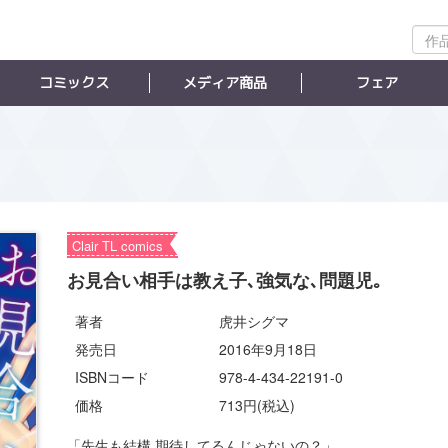
作
品
検
コミックス
メディア商品
フェア
索
Clair TL comics
お見合い相手は教え子､強気な､問題児｡
著者
虎井シグマ
発売日
2016年9月18日
ISBNコード
978-4-434-22191-0
価格
713円(税込)
「先生も結構 期待してるんじゃないの？」