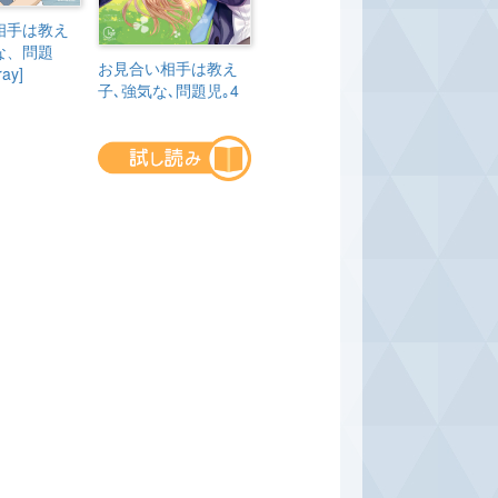
相手は教え
な、問題
お見合い相手は教え
ay]
子､強気な､問題児｡4