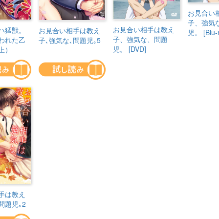
お見合い
子、強気
お見合い相手は教え
ハ猛獣。
お見合い相手は教え
児。 [Blu-r
子、強気な、問題
われた乙
子､強気な､問題児｡5
児。 [DVD]
上）
手は教え
問題児｡2