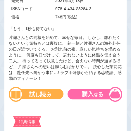
発売日
2021年3月18日
ISBNコード
978-4-434-28284-3
価格
748円(税込)
「もう、1秒も待てない」
片瀬さんとの同棲を始めて、幸せな毎日。 しかし、離れたく
ないという気持ちとは裏腹に、 刻一刻と片瀬さんの海外赴任
の日が近づいてくる。 お別れ前の夜、寂しい気持ちを埋める
ように、 何度も口づけして、忘れないように体温を伝え合う
二人。 待ってるって決意したけど、会えない時間が過ぎるほ
ど、 片瀬さんへの想いは膨らむばかりで…。 決心した茉莉花
は、赴任先へ向かう事に…! ラブホ研修から始まる恋物語、感
動のフィナーレ！
特典情報