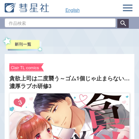
ナ
English
ビ
ゲ
作
ー
品
シ
検
ョ
索
ン
Clair TL comics
貪欲上司は二度襲う～ゴム1個じゃ止まらない…
濃厚ラブホ研修3