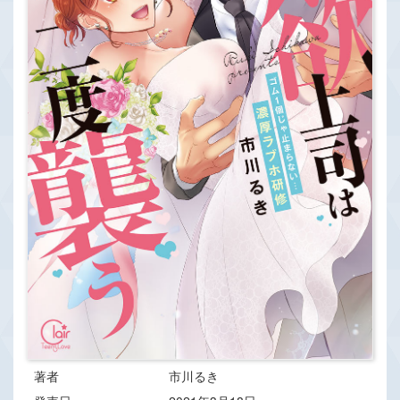
著者
市川るき