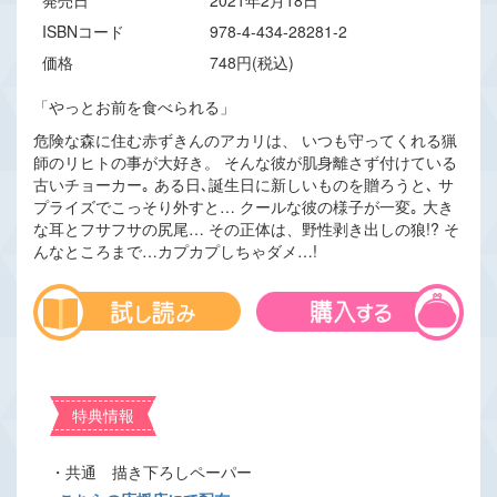
発売日
2021年2月18日
ISBNコード
978-4-434-28281-2
価格
748円(税込)
「やっとお前を食べられる」
危険な森に住む赤ずきんのアカリは、 いつも守ってくれる猟
師のリヒトの事が大好き。 そんな彼が肌身離さず付けている
古いチョーカー｡ ある日､誕生日に新しいものを贈ろうと､ サ
プライズでこっそり外すと… クールな彼の様子が一変｡ 大き
な耳とフサフサの尻尾… その正体は、野性剥き出しの狼!? そ
んなところまで…カプカプしちゃダメ…!
特典情報
・共通 描き下ろしペーパー