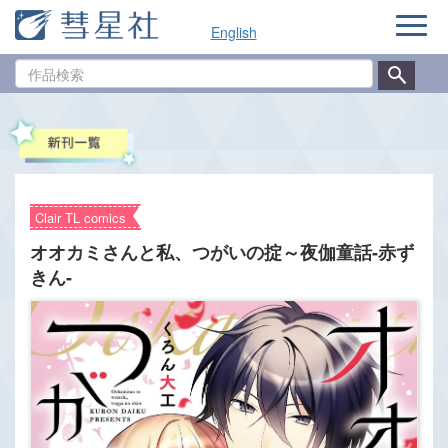
ナ
English
ビ
ゲ
作
ー
品
シ
検
ョ
索
ン
Clair TL comics
オオカミさんと私、つがいの掟～夜伽童話-赤ず
きん-