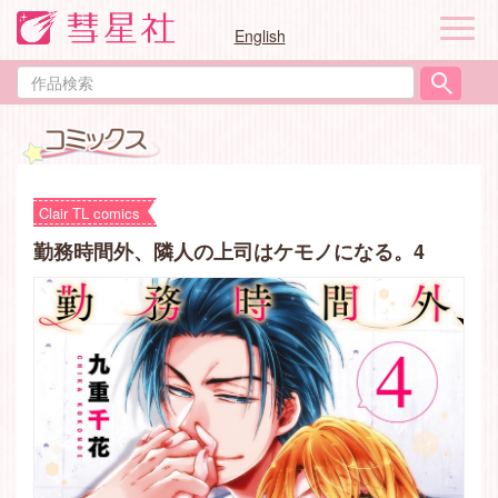
ナ
English
ビ
ゲ
作
ー
品
シ
検
ョ
索
ン
Clair TL comics
勤務時間外、隣人の上司はケモノになる。4