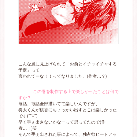
こんな風に見上げられて「お前とイチャイチャする
予定」って
言われてーな！！ってなりました。(作者…？)
―――
この巻を制作する上で楽しかったことは何で
すか？
毎話、毎話全部描いてて楽しいんですが、
奏太くんが桃香にちょっかい出すとこは楽しかった
です(*'▽')
早く手ぇ出さないかなーって思ってたので(作
者…！)笑
そんで手ぇ出された事によって、独占欲ヒートアッ