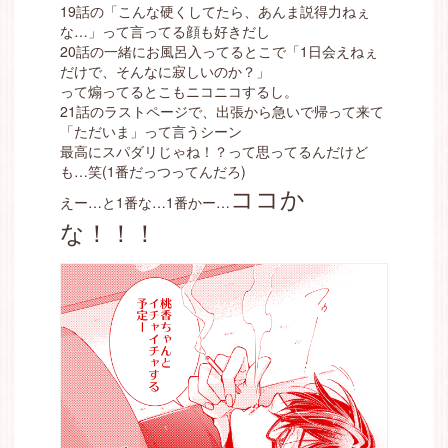
19話の「こんな硬くしてたら、あんま説得力ねぇ
な…」って言ってる顔も好きだし
20話の一緒にお風呂入ってるとこで「1日会えねぇ
だけで、そんなに寂しいのか？」
って煽ってるとこもニコニコするし。
21話のラストページで、出張から急いで帰って来て
「ただいま」って言うシーン
最高にスパダリじゃね！？って思ってるんだけど
も…笑(1番だっつってんだろ)
ココか
えー…と1番な…1番かー…
な！！！