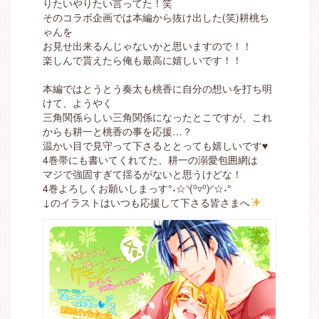
りたいやりたい言ってた！笑
そのコラボ企画では本編から抜け出した(笑)耕桃ち
ゃんを
お見せ出来るんじゃないかと思いますので！！
楽しんで貰えたら俺も最高に嬉しいです！！
本編ではとうとう奏太も桃香に自分の想いを打ち明
けて、ようやく
三角関係らしい三角関係になったとこですが、これ
からも耕一と桃香の事を応援…？
温かい目で見守って下さるととっても嬉しいです♥
4巻帯にも書いてくれてた、耕一の溺愛包囲網は
マジで強固すぎて揺るがないと思うけどな！
4巻よろしくお願いしまっす°˖☆◝(⁰▿⁰)◜☆˖°
↓のイラストはいつも応援して下さる皆さまへ