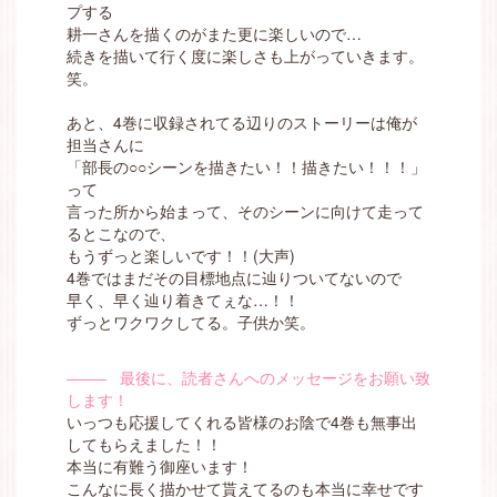
プする
耕一さんを描くのがまた更に楽しいので…
続きを描いて行く度に楽しさも上がっていきます。
笑。
あと、4巻に収録されてる辺りのストーリーは俺が
担当さんに
「部長の○○シーンを描きたい！！描きたい！！！」
って
言った所から始まって、そのシーンに向けて走って
るとこなので、
もうずっと楽しいです！！(大声)
4巻ではまだその目標地点に辿りついてないので
早く、早く辿り着きてぇな…！！
ずっとワクワクしてる。子供か笑。
―――
最後に、読者さんへのメッセージをお願い致
します！
いっつも応援してくれる皆様のお陰で4巻も無事出
してもらえました！！
本当に有難う御座います！
こんなに長く描かせて貰えてるのも本当に幸せです