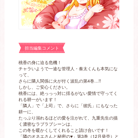
担当編集コメント
桃香の身に迫る危機！
チャラいようで一途な管理人・奏太くんも本気にな
って、
さらに隣人関係に火が付く波乱の第4巻…!!
しかし、ご安心ください。
桃香には、絶っっっ対に揺るがない愛情で守ってく
れる耕一がいます！
「隣人」で「上司」で、さらに「彼氏」にもなった
耕一に、
たっぷり溺れるほどの愛を注がれて、九重先生の描
く濃密なラブラブシーンは、
この冬を暖かくしてくれること請け合いです！
「隣のオネエさんと秘密の♥」第3巻（12月発売）と