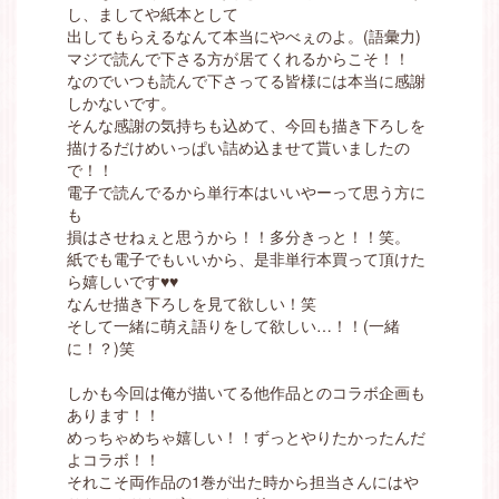
し、ましてや紙本として
出してもらえるなんて本当にやべぇのよ。(語彙力)
マジで読んで下さる方が居てくれるからこそ！！
なのでいつも読んで下さってる皆様には本当に感謝
しかないです。
そんな感謝の気持ちも込めて、今回も描き下ろしを
描けるだけめいっぱい詰め込ませて貰いましたの
で！！
電子で読んでるから単行本はいいやーって思う方に
も
損はさせねぇと思うから！！多分きっと！！笑。
紙でも電子でもいいから、是非単行本買って頂けた
ら嬉しいです♥♥
なんせ描き下ろしを見て欲しい！笑
そして一緒に萌え語りをして欲しい…！！(一緒
に！？)笑
しかも今回は俺が描いてる他作品とのコラボ企画も
あります！！
めっちゃめちゃ嬉しい！！ずっとやりたかったんだ
よコラボ！！
それこそ両作品の1巻が出た時から担当さんにはや