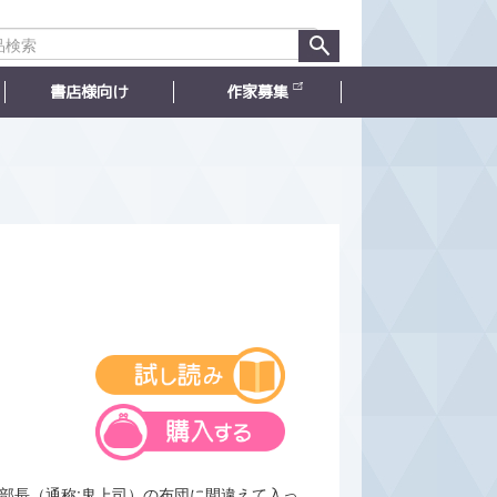
書店様向け
作家募集
木部長（通称:鬼上司）の布団に間違えて入っ