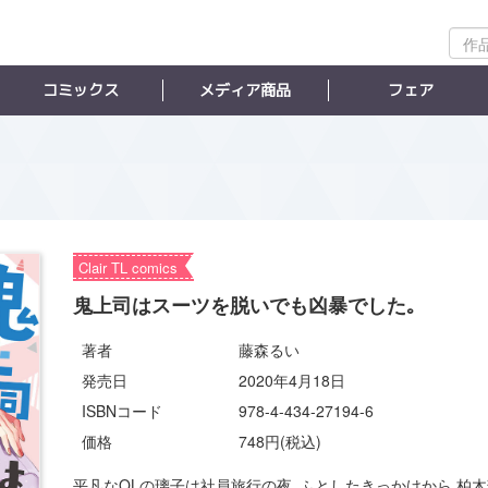
作
品
検
コミックス
メディア商品
フェア
索
Clair TL comics
鬼上司はスーツを脱いでも凶暴でした｡
著者
藤森るい
発売日
2020年4月18日
ISBNコード
978-4-434-27194-6
価格
748円(税込)
平凡なOLの璃子は社員旅行の夜､ふとしたきっかけから 柏