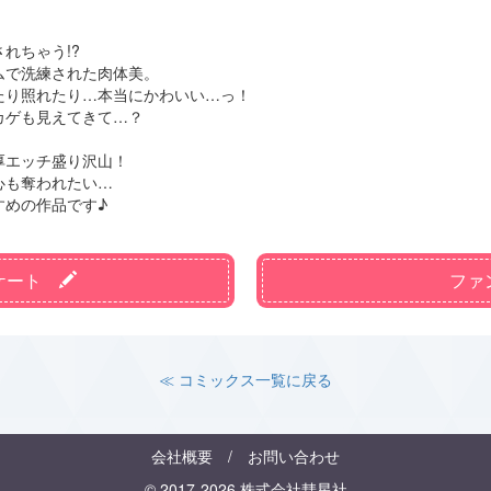
れちゃう!?
ムで洗練された肉体美。
たり照れたり…本当にかわいい…っ！
カゲも見えてきて…？
厚エッチ盛り沢山！
心も奪われたい…
すめの作品です♪
ケート
ファ
≪ コミックス一覧に戻る
会社概要
/
お問い合わせ
© 2017-2026 株式会社彗星社