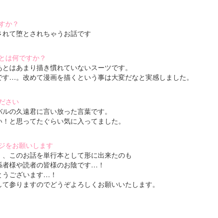
すか？
されて堕とされちゃうお話です
とは何ですか？
あとはあまり描き慣れていないスーツです。
です…。改めて漫画を描くという事は大変だなと実感しました。
ださい
バルの久遠君に言い放った言葉です。
い！と思ってたぐらい気に入ってました。
ジをお願いします
』、このお話を単行本として形に出来たのも
係者様や読者の皆様のお陰です…！
とうございます…！
して参りますのでどうぞよろしくお願いいたします。