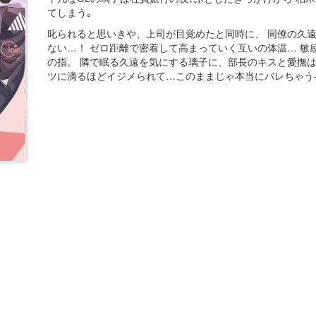
てしまう｡
叱られると思いきや、上司が目覚めたと同時に、 同僚の久
ない…！ ゼロ距離で密着して高まっていく互いの体温… 敏
の指。 隣で眠る久遠を気にする璃子に、部長のキスと愛撫は
ツに滴るほどイジメられて…このままじゃ本当にバレちゃう