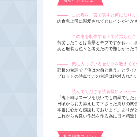
―――
この巻を一言で表すと何になりま
肉食鬼上司に溺愛されてヒロインがイか
―――
この巻を制作する上で苦労したこ
苦労したことは背景とモブですかね…、
あと服装も色々と考えたので難しかった
―――
気に入っているセリフを教えてく
部長の台詞で『俺はお前と違う』とライ
プロットの時点でこの台詞は絶対入れた
―――
読んでくださる読者様にメッセー
『鬼上司はスーツを脱いでも凶暴でした
日頃からお力添えして下さった周りの関
本当に心から感謝しております。ありが
これからも良い作品を作る為に日々精進
担当編集コメント