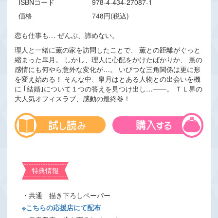
ISBNコード
978-4-434-27087-1
価格
748円(税込)
恋も仕事も… ぜんぶ、諦めない。
理人と一緒に薫の家を訪問したことで、 薫との距離がぐっと
縮まった皐月。 しかし、理人に心配をかけたばかりか、 薫の
感情にも何やら意外な変化が…。 いびつな三角関係は更に形
を変え始める！ そんな中、皐月はとある人物との出会いを機
に ｢結婚｣について１つの答えを見つけ出し…――。 ＴＬ界の
大人気オフィスラブ、感動の最終巻！
特典情報
・共通 描き下ろしペーパー
※こちらの応援店にて配布