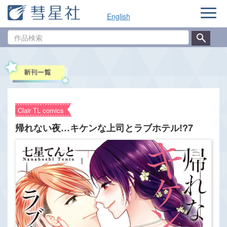
ナ
English
ビ
ゲ
作
ー
品
シ
検
ョ
索
ン
Clair TL comics
帰れない夜…キケンな上司とラブホテル!?7