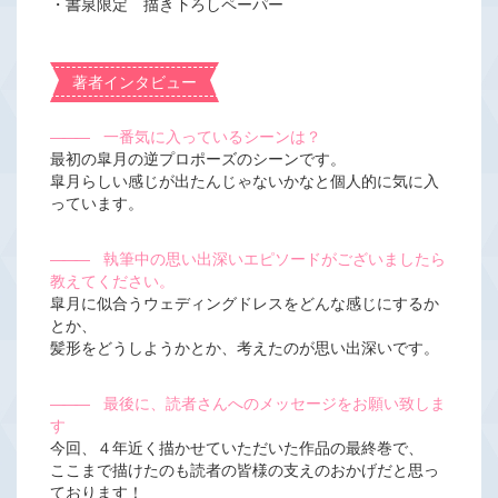
・書泉限定 描き下ろしペーパー
著者インタビュー
―――
一番気に入っているシーンは？
最初の皐月の逆プロポーズのシーンです。
皐月らしい感じが出たんじゃないかなと個人的に気に入
っています。
―――
執筆中の思い出深いエピソードがございましたら
教えてください。
皐月に似合うウェディングドレスをどんな感じにするか
とか、
髪形をどうしようかとか、考えたのが思い出深いです。
―――
最後に、読者さんへのメッセージをお願い致しま
す
今回、４年近く描かせていただいた作品の最終巻で、
ここまで描けたのも読者の皆様の支えのおかげだと思っ
ております！