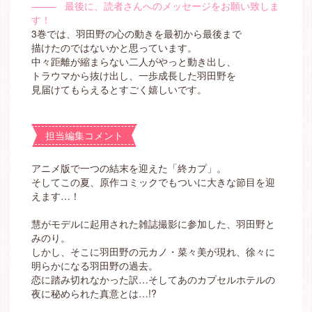
―――
最後に、読者さんへのメッセージをお願い致しま
す！
3巻では、羽田野の心の動きを最初から最後まで
描けたのではないかと思っています。
中々距離が縮まらない二人がやっと動き出し、
トラウマから抜け出し、一歩成長した羽田野を
見届けてもらえるとすごく嬉しいです。
担当編集コメント
アニメ版で一つの結末を迎えた「終カプ」。
そしてこの夏、原作コミックでもついに大きな節目を迎
えます…！
慧がモデルに起用された雑誌撮影に参加した、羽田野と
みのり。
しかし、そこに羽田野の元カノ・菜々美が現れ、徐々に
明らかになる羽田野の過去。
恋に踏み切れなかった訳…そしてあのカプセルホテルの
夜に秘められた真意とは…!?