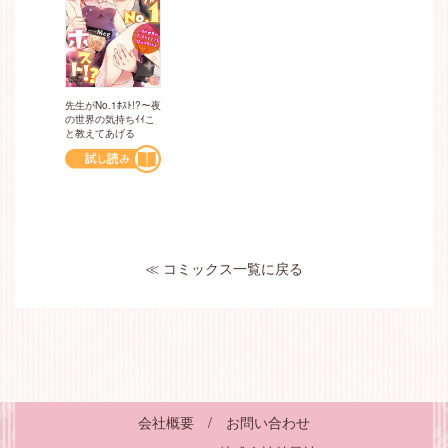
先生がNo.1ﾎｽﾄ!?～夜
の世界の気持ちｲｲこ
と教えてあげる
≪ コミックス一覧に戻る
会社概要
/
お問い合わせ