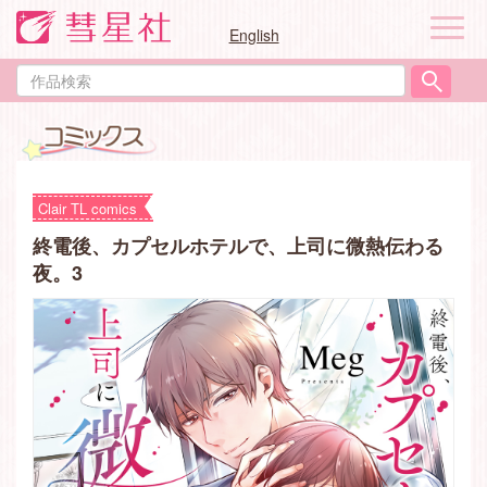
ナ
English
ビ
ゲ
作
ー
品
シ
検
ョ
索
ン
Clair TL comics
終電後、カプセルホテルで、上司に微熱伝わる
夜。3