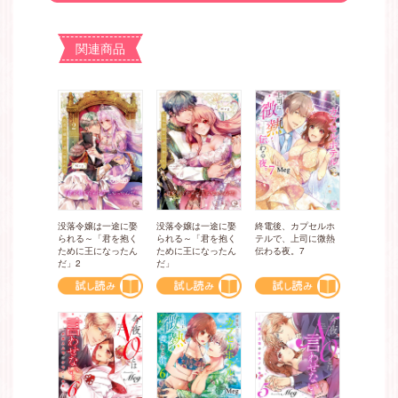
関連商品
没落令嬢は一途に娶
没落令嬢は一途に娶
終電後、カプセルホ
られる～「君を抱く
られる～「君を抱く
テルで、上司に微熱
ために王になったん
ために王になったん
伝わる夜。7
だ」2
だ」