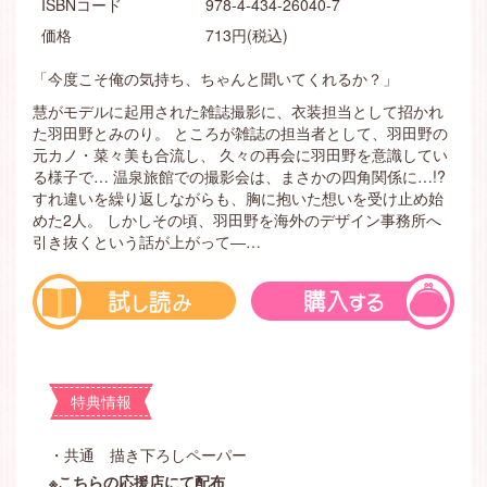
ISBNコード
978-4-434-26040-7
価格
713円(税込)
「今度こそ俺の気持ち、ちゃんと聞いてくれるか？」
慧がモデルに起用された雑誌撮影に、衣装担当として招かれ
た羽田野とみのり。 ところが雑誌の担当者として、羽田野の
元カノ・菜々美も合流し、 久々の再会に羽田野を意識してい
る様子で… 温泉旅館での撮影会は、まさかの四角関係に…!?
すれ違いを繰り返しながらも、胸に抱いた想いを受け止め始
めた2人。 しかしその頃、羽田野を海外のデザイン事務所へ
引き抜くという話が上がって―…
特典情報
・共通 描き下ろしペーパー
※こちらの応援店にて配布