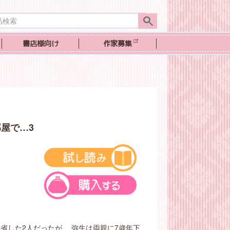
書店様向け
作家募集
屋で…3
省した2人だったが、 弥生は両親に7歳年下