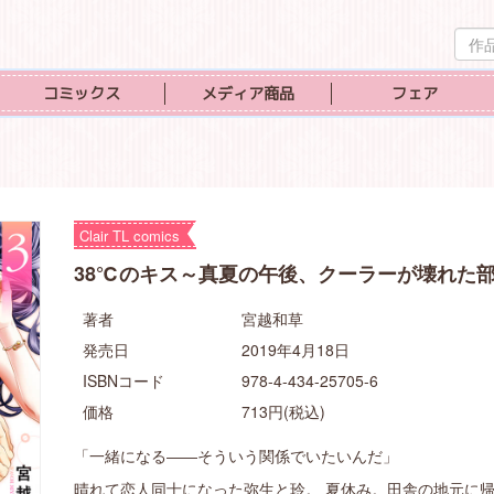
作
品
検
コミックス
メディア商品
フェア
索
Clair TL comics
38℃のキス～真夏の午後、クーラーが壊れた部
著者
宮越和草
発売日
2019年4月18日
ISBNコード
978-4-434-25705-6
価格
713円(税込)
「一緒になる――そういう関係でいたいんだ」
晴れて恋人同士になった弥生と玲。 夏休み。田舎の地元に帰