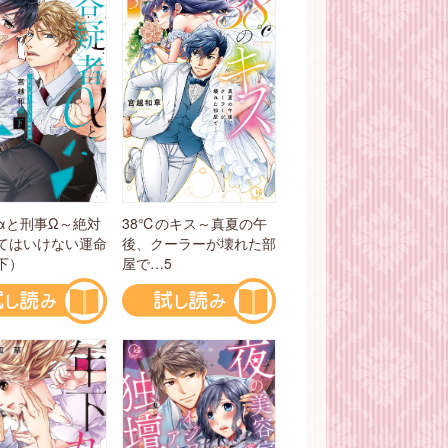
αと刑事Ω～絶対
38℃のキス～真夏の午
てはいけない運命
後、クーラーが壊れた部
下）
屋で…5