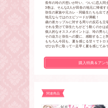
長年の玲の片想いが叶い、ついに恋人同
3巻は、そんな2人が田舎の地元に帰省す
弥生の家族や元カレ・同級生たちも出て
地元ならではのエピソードが満載！
歳の差カップルに対する周りの反応も立
それを受けて弥生たちがどう動くのかは
個人的なオススメポイントは、玲の男ら
その迫力と弥生への愛に、感動すること
もちろん今回も、夏を感じる甘々でトロ
ぜひお手に取って一足早く夏を感じてみ
購入特典＆アン
関連商品