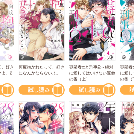
て、好き
容疑者αと刑事Ω～絶対
容疑者
何度抱かれたって、好き
いよ。2
に愛してはいけない運命
に愛し
になんかならないよ。
の番（上）
の番（