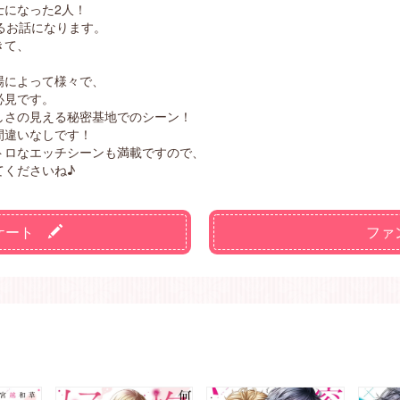
士になった2人！
るお話になります。
きて、
場によって様々で、
必見です。
しさの見える秘密基地でのシーン！
間違いなしです！
トロなエッチシーンも満載ですので、
てくださいね♪
ケート
ファ