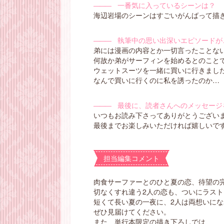
―――
一番気に入っているシーンは？
海辺岩場のシーンはすごいがんばって描き
―――
執筆中の思い出深いエピソードが
弟には漫画の内容とか一切言ったことな
何故か弟がサーフィンを始めるとのこと
ウェットスーツを一緒に買いに行きまし
なんで買いに行くのに私を誘ったのか…
―――
最後に、読者さんへのメッセージ
いつもお読み下さってありがとうござい
最後までお楽しみいただければ嬉しいです
担当編集コメント
肉食サーファーとのひと夏の恋、待望の
切なくすれ違う2人の恋も、ついにラス
短くて長い夏の一夜に、2人は両想いにな
ぜひ見届けてください。
また、単行本限定の描き下ろしでは、