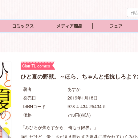
作
品
検
コミックス
メディア商品
フェア
索
Clair TL comics
ひと夏の野獣。～ほら、ちゃんと抵抗しろよ？
著者
あすか
発売日
2019年1月18日
ISBNコード
978-4-434-25434-5
価格
713円(税込)
「みひろが焦らすから、俺もう限界。」
強引だけど、優しさが見え隠れする颯斗に惹かれていくみひ