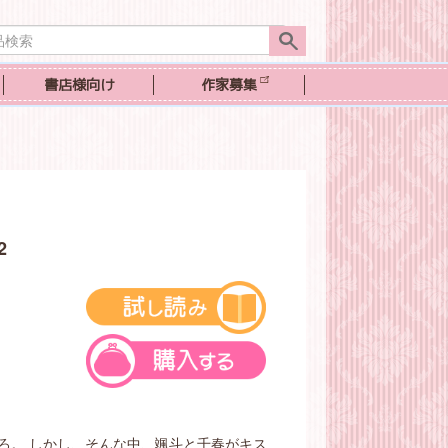
書店様向け
作家募集
2
ろ。 しかし、そんな中、颯斗と千春がキス