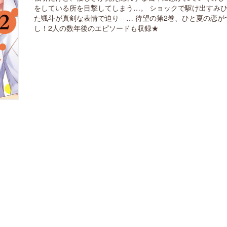
をしている所を目撃してしまう…。 ショックで駆け出すみひ
た颯斗が真剣な表情で迫り―… 待望の第2巻、ひと夏の恋が
し！2人の数年後のエピソードも収録★