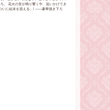
ろ。 花火の音が鳴り響く中、追いかけてき
ついに結末を迎える…! ――豪華描き下ろ