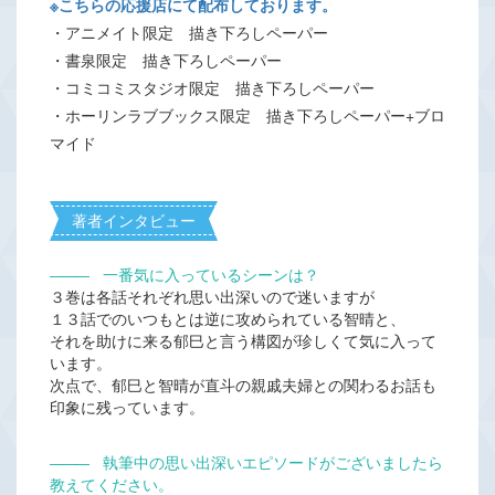
※こちらの応援店にて配布しております。
・アニメイト限定 描き下ろしペーパー
・書泉限定 描き下ろしペーパー
・コミコミスタジオ限定 描き下ろしペーパー
・ホーリンラブブックス限定 描き下ろしペーパー+ブロ
マイド
著者インタビュー
―――
一番気に入っているシーンは？
３巻は各話それぞれ思い出深いので迷いますが
１３話でのいつもとは逆に攻められている智晴と、
それを助けに来る郁巳と言う構図が珍しくて気に入って
います。
次点で、郁巳と智晴が直斗の親戚夫婦との関わるお話も
印象に残っています。
―――
執筆中の思い出深いエピソードがございましたら
教えてください。