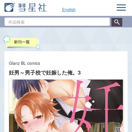
ナ
English
ビ
ゲ
作
ー
品
シ
検
ョ
索
ン
Glanz BL comics
妊男～男子校で妊娠した俺。3