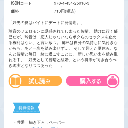
ISBNコード
978-4-434-25016-3
価格
713円(税込)
「妊男の夏はバイトにデートに発情期。」
玲音のフェロモンに誘惑されてしまった智晴。 助けに行く郁
巳だが、玲音は「恋人じゃないならボクらのセックスを止め
る権利はない」と言い放つ。 郁巳は自分の気持ちに気付きな
がらも、あと一歩を踏み出せず…。 そして迎えた夏休み、な
んと智晴と毎日一緒に過ごすことに。 新しい思い出を積み重
ねる中、「妊男として智晴と結婚」という将来が向き合うべ
き現実となりつつあった――。
特典情報
・共通 描き下ろしペーパー