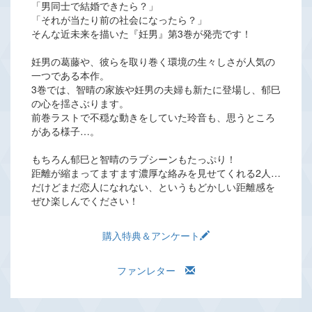
「男同士で結婚できたら？」
「それが当たり前の社会になったら？」
そんな近未来を描いた『妊男』第3巻が発売です！
妊男の葛藤や、彼らを取り巻く環境の生々しさが人気の
一つである本作。
3巻では、智晴の家族や妊男の夫婦も新たに登場し、郁巳
の心を揺さぶります。
前巻ラストで不穏な動きをしていた玲音も、思うところ
がある様子…。
もちろん郁巳と智晴のラブシーンもたっぷり！
距離が縮まってますます濃厚な絡みを見せてくれる2人…
だけどまだ恋人になれない、というもどかしい距離感を
ぜひ楽しんでください！
購入特典＆アンケート
ファンレター