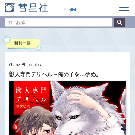
ナ
English
ビ
ゲ
作
ー
品
シ
検
ョ
索
ン
Glanz BL comics
獣人専門デリヘル～俺の子を…孕め。