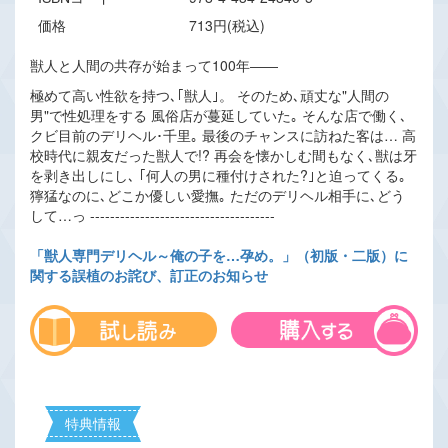
価格
713円(税込)
獣人と人間の共存が始まって100年――
極めて高い性欲を持つ､｢獣人｣。 そのため､頑丈な"人間の
男"で性処理をする 風俗店が蔓延していた｡ そんな店で働く､
クビ目前のデリヘル･千里｡ 最後のチャンスに訪ねた客は… 高
校時代に親友だった獣人で!? 再会を懐かしむ間もなく､獣は牙
を剥き出しにし､ ｢何人の男に種付けされた?｣と迫ってくる｡
獰猛なのに､どこか優しい愛撫｡ ただのデリヘル相手に､どう
して…っ -------------------------------------
「獣人専門デリヘル～俺の子を…孕め。」（初版・二版）に
関する誤植のお詫び、訂正のお知らせ
特典情報