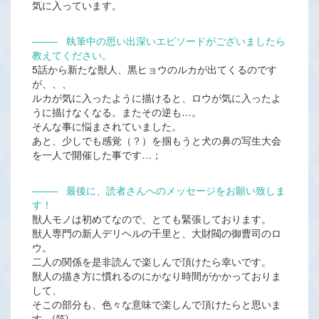
気に入っています。
―――
執筆中の思い出深いエピソードがございましたら
教えてください。
5話から新たな獣人、黒ヒョウのルカが出てくるのです
が、、、
ルカが気に入ったように描けると、ロウが気に入ったよ
うに描けなくなる。またその逆も…。
そんな事に悩まされていました。
あと、少しでも感覚（？）を掴もうと犬の鼻の写生大会
を一人で開催した事です…；
―――
最後に、読者さんへのメッセージをお願い致しま
す！
獣人モノは初めてなので、とても緊張しております。
獣人専門の新人デリヘルの千里と、大財閥の御曹司のロ
ウ。
二人の関係を是非読んで楽しんで頂けたら幸いです。
獣人の描き方に慣れるのにかなり時間がかかっておりま
して、
そこの部分も、色々な意味で楽しんで頂けたらと思いま
す。(笑)