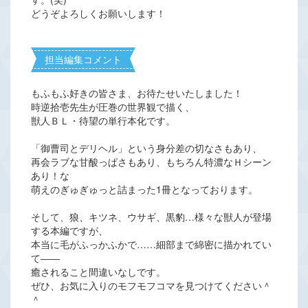
どうぞよろしくお願いします！
担当編集コメント
もふもふ好きの皆さま、お待たせいたしました！
時逆拾壱先生が圧巻の世界観で描く、
獣人ＢＬ・待望の単行本化です。
「御曹司とデリヘル」という身分差の切なさもあり、
再会ラブな甘酸っぱさもあり、もちろん特濃なＨシーン
あり！な
萌えのぎゅぎゅっと詰まった1冊となっております。
そして、狼、キツネ、ウサギ、黒豹…様々な獣人が登場
する本編ですが、
本当に毛がふっかふかで……細部まで綿密に描かれてい
て――
癒されること間違いなしです。
ぜひ、お気に入りのモフモフコマを見つけてください＾
＾