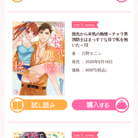
Clair TL comics
指先から本気の熱情～チャラ男
消防士はまっすぐな目で私を抱
いた～12
著 ： 川野タニシ
発売 ： 2025年9月18日
価格 ： 858円(税込)
Clair TL comics