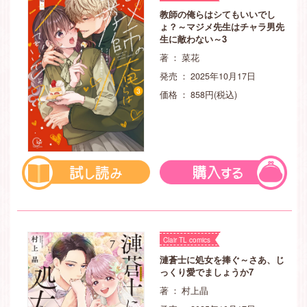
教師の俺らはシてもいいでし
ょ？～マジメ先生はチャラ男先
生に敵わない～3
著 ： 菜花
発売 ： 2025年10月17日
価格 ： 858円(税込)
Clair TL comics
漣蒼士に処女を捧ぐ～さあ、じ
っくり愛でましょうか7
著 ： 村上晶