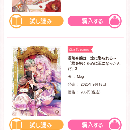
Clair TL comics
没落令嬢は一途に娶られる～
「君を抱くために王になったん
だ」2
著 ： Meg
発売 ： 2025年9月18日
価格 ： 935円(税込)