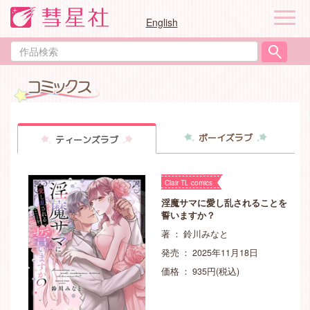
ナ
English
ビ
ゲ
作
ー
品
シ
検
ョ
索
ン
ボーイズラブ
ティーンズラブ
Clair TL comics
淫魔サマに愛し乱されることを
誓いますか？
著 ： 鈴川みなと
発売 ： 2025年11月18日
価格 ： 935円(税込)