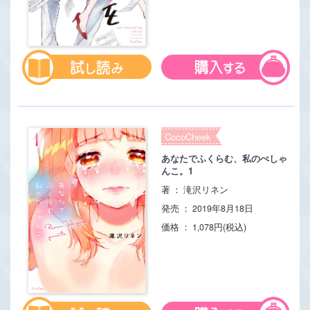
CocoCheek
あなたでふくらむ、私のぺしゃ
んこ。1
著 ： 滝沢リネン
発売 ： 2019年8月18日
価格 ： 1,078円(税込)