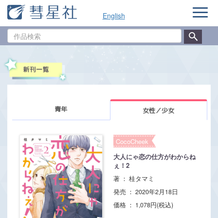
ナ
English
ビ
ゲ
作
ー
品
シ
検
ョ
索
ン
青年
女性／少女
CocoCheek
大人にゃ恋の仕方がわからね
ぇ！2
著 ： 桂タマミ
発売 ： 2020年2月18日
価格 ： 1,078円(税込)